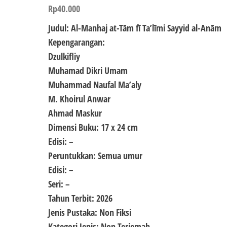
Rp
40.000
Judul: Al-Manhaj at-Tām fī Ta’līmi Sayyid al-Anām
Kepengarangan:
Dzulkifliy
Muhamad Dikri Umam
Muhammad Naufal Ma’aly
M. Khoirul Anwar
Ahmad Maskur
Dimensi Buku: 17 x 24 cm
Edisi: –
Peruntukkan: Semua umur
Edisi: –
Seri: –
Tahun Terbit: 2026
Jenis Pustaka: Non Fiksi
Kategori Jenis: Non Terjemah