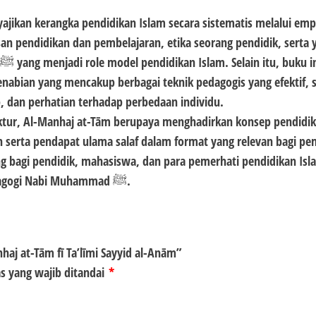
jikan kerangka pendidikan Islam secara sistematis melalui emp
n pendidikan dan pembelajaran, etika seorang pendidik, serta 
abian yang mencakup berbagai teknik pedagogis yang efektif, s
p, dan perhatian terhadap perbedaan individu.
ruktur, Al-Manhaj at-Tām berupaya menghadirkan konsep pendidi
h serta pendapat ulama salaf dalam format yang relevan bagi p
ing bagi pendidik, mahasiswa, dan para pemerhati pendidikan Isl
untuk memahami fondasi, etika, dan praktik pedagogi Nabi Muhammad ﷺ.
aj at-Tām fī Ta’līmi Sayyid al-Anām”
s yang wajib ditandai
*