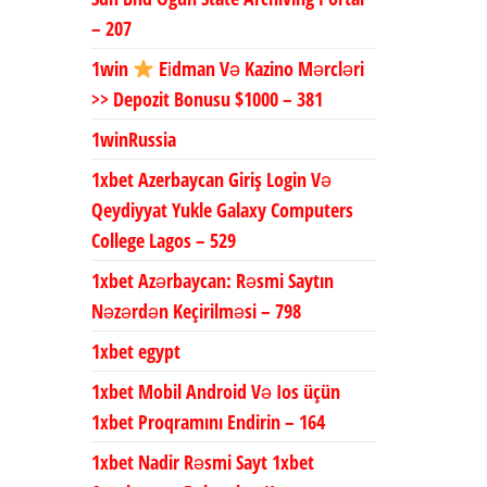
– 207
1win
Ei̇dman Və Kazino Mərcləri
>> Depozit Bonusu $1000 – 381
1winRussia
1xbet Azerbaycan Giriş Login Və
Qeydiyyat Yukle Galaxy Computers
College Lagos – 529
1xbet Azərbaycan: Rəsmi Saytın
Nəzərdən Keçirilməsi – 798
1xbet egypt
1xbet Mobil Android Və Ios üçün
1xbet Proqramını Endirin – 164
1xbet Nadir Rəsmi Sayt 1xbet