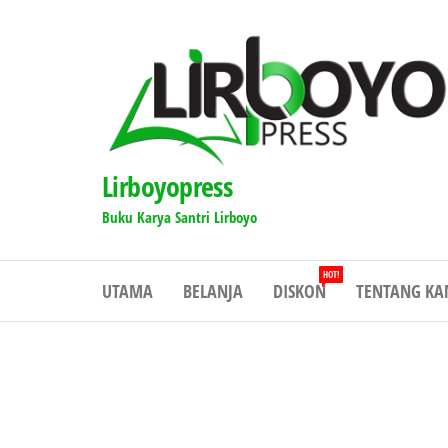
Lompat
ke
konten
Lirboyopress
Buku Karya Santri Lirboyo
HOT!
UTAMA
BELANJA
DISKON
TENTANG KA