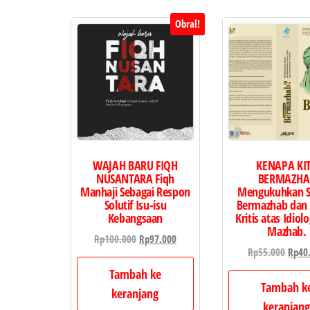
Obral!
WAJAH BARU FIQH
KENAPA KI
NUSANTARA Fiqh
BERMAZHA
Manhaji Sebagai Respon
Mengukuhkan S
Solutif Isu-isu
Bermazhab dan 
Kebangsaan
Kritis atas Idiolo
Mazhab.
Harga
Harga
Rp
100.000
Rp
97.000
Harg
Rp
55.000
Rp
40
aslinya
saat
aslin
adalah:
ini
Tambah ke
adala
Tambah k
Rp100.000.
adalah:
keranjang
Rp55.
Rp97.000.
keranjan