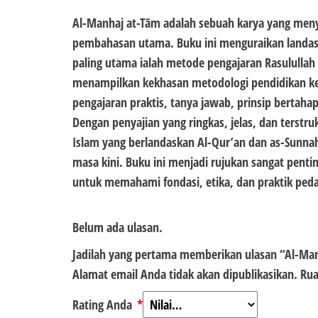
Al-Manhaj at-Tām adalah sebuah karya yang menya
pembahasan utama. Buku ini menguraikan landasa
paling utama ialah metode pengajaran Rasulullah ﷺ yang menjadi role model pendidikan Islam. Selain itu, buku ini
menampilkan kekhasan metodologi pendidikan ken
pengajaran praktis, tanya jawab, prinsip bertaha
Dengan penyajian yang ringkas, jelas, dan terst
Islam yang berlandaskan Al-Qur’an dan as-Sunna
masa kini. Buku ini menjadi rujukan sangat pent
Belum ada ulasan.
Jadilah yang pertama memberikan ulasan “Al-Manh
Alamat email Anda tidak akan dipublikasikan.
Rua
Rating Anda
*