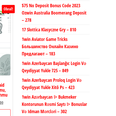
$75 No Deposit Bonus Code 2023
Obral!
Ozwin Australia Boomerang Deposit
– 278
17 Slottica Klasyczne Gry – 810
1win Aviator Game Tricks
Большинство Онлайн Казино
Предлагают – 183
1win Azerbaycan Başlanğıc Login Və
Qeydiyyat Yukle 725 – 849
1win Azerbaycan Proloq Login Və
aid
Qeydiyyat Yukle Xitô Ps – 423
dmu,
ahmu
1win Azərbaycan ᐉ Bukmeker
Harga
00
Kontorunun Rəsmi Saytı ᐉ Bonuslar
a
saat
Və Idman Mərcləri – 302
:
ini