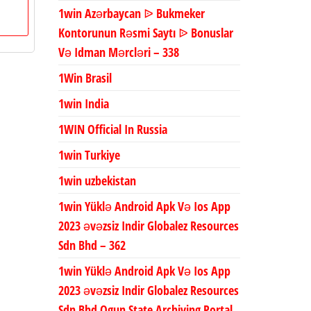
1win Azərbaycan ᐉ Bukmeker
00.
adalah:
Rp30.000.
Kontorunun Rəsmi Saytı ᐉ Bonuslar
Və Idman Mərcləri – 338
1Win Brasil
1win India
1WIN Official In Russia
1win Turkiye
1win uzbekistan
1win Yüklə Android Apk Və Ios App
2023 əvəzsiz Indir Globalez Resources
Sdn Bhd – 362
1win Yüklə Android Apk Və Ios App
2023 əvəzsiz Indir Globalez Resources
Sdn Bhd Ogun State Archiving Portal