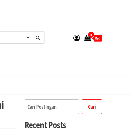
0
Rp0
i
Cari
Cari
Recent Posts