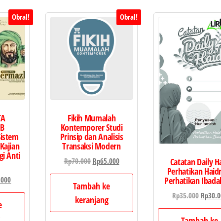
Obral!
Obral!
TA
Fikih Mumalah
B
Kontemporer Studi
istem
Prinsip dan Analisis
Kajian
Transaksi Modern
gi Anti
Harga
Harga
Catatan Daily H
Rp
70.000
Rp
65.000
Perhatikan Hai
aslinya
saat
a
Harga
Perhatikan Ibad
.000
adalah:
ini
Tambah ke
ya
saat
Harga
Rp
35.000
Rp
30.0
Rp70.000.
adalah:
keranjang
h:
ini
e
asliny
Rp65.000.
000.
adalah:
g
adalah
Tambah ke