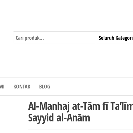
MI
KONTAK
BLOG
Al-Manhaj at-Tām fī Ta’līm
Sayyid al-Anām