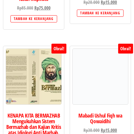
Rp
20.000
Rp
15.000
Rp
85.000
Rp
75.000
TAMBAH KE KERANJANG
TAMBAH KE KERANJANG
Obral!
Obral!
KENAPA KITA BERMAZHAB
Mabadi Ushul Fiqh wa
Mengukuhkan Sistem
Qowaidihi
Bermazhab dan Kajian Kritis
Rp
30.000
Rp
15.000
atas Idiologi Anti Mazhab.