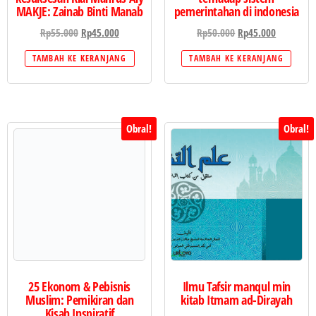
MAKJE: Zainab Binti Manab
pemerintahan di indonesia
Rp
55.000
Rp
45.000
Rp
50.000
Rp
45.000
TAMBAH KE KERANJANG
TAMBAH KE KERANJANG
Obral!
Obral!
25 Ekonom & Pebisnis
Ilmu Tafsir manqul min
Muslim: Pemikiran dan
kitab Itmam ad-Dirayah
Kisah Inspiratif