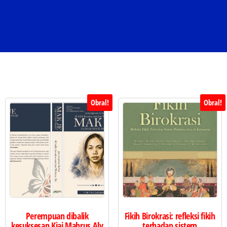
Obral!
Obral!
Perempuan dibalik
Fikih Birokrasi: refleksi fikih
kesuksesan Kiai Mahrus Aly
terhadap sistem