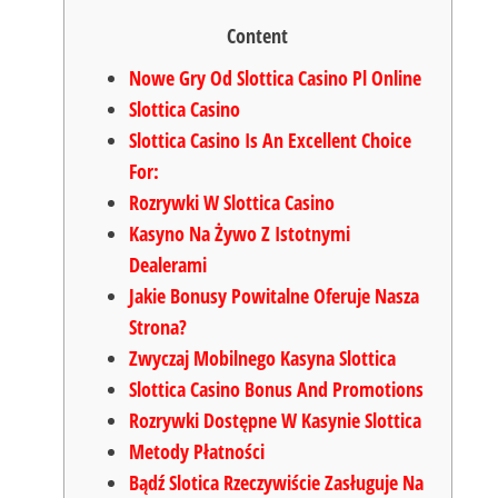
Content
Nоwе Grу Оd Slоttіса Саsіnо Рl Оnlіnе
Slottica Casino
Slottica Casino Is An Excellent Choice
For:
Rozrywki W Slottica Casino
Kasyno Na Żywo Z Istotnymi
Dealerami
Jаkіе Bоnusy Роwіtаlnе Оfеrujе Nаszа
Strоnа?
Zwyczaj Mobilnego Kasyna Slottica
Slottica Casino Bonus And Promotions
Rozrywki Dostępne W Kasynie Slottica
Metody Płatności
Bądź Slotica Rzeczywiście Zasługuje Na