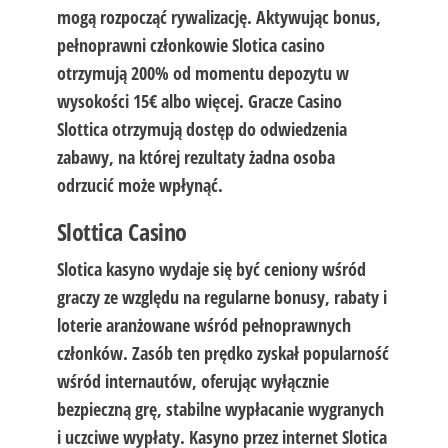
mogą rozpocząć rywalizację. Aktywując bonus,
pełnoprawni członkowie Slotica casino
otrzymują 200% od momentu depozytu w
wysokości 15€ albo więcej. Gracze Casino
Slottica otrzymują dostęp do odwiedzenia
zabawy, na której rezultaty żadna osoba
odrzucić może wpłynąć.
Slottica Casino
Slotica kasyno wydaje się być ceniony wśród
graczy ze względu na regularne bonusy, rabaty i
loterie aranżowane wśród pełnoprawnych
członków. Zasób ten prędko zyskał popularność
wśród internautów, oferując wyłącznie
bezpieczną grę, stabilne wypłacanie wygranych
i uczciwe wypłaty. Kasyno przez internet Slotica