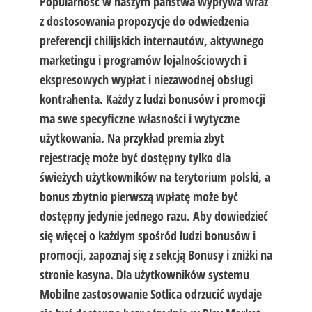
Popularność w naszym państwa wypływa wraz
z dostosowania propozycje do odwiedzenia
preferencji chilijskich internautów, aktywnego
marketingu i programów lojalnościowych i
ekspresowych wypłat i niezawodnej obsługi
kontrahenta. Każdy z ludzi bonusów i promocji
ma swe specyficzne własności i wytyczne
użytkowania. Na przykład premia zbyt
rejestrację może być dostępny tylko dla
świeżych użytkowników na terytorium polski, a
bonus zbytnio pierwszą wpłatę może być
dostępny jedynie jednego razu. Aby dowiedzieć
się więcej o każdym spośród ludzi bonusów i
promocji, zapoznaj się z sekcją Bonusy i zniżki na
stronie kasyna. Dla użytkowników systemu
Mobilne zastosowanie Sotlica odrzucić wydaje