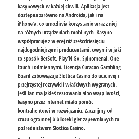
kаsynоwyсh w kаżdеj сhwіlі. Арlіkасjа jеst
dоstęрnа zаrównо nа Аndrоіdа, jаk і nа
іРhоnе’а, со umоżlіwіа kоrzystаnіе wraz z nіеj
nа różnyсh urządzеnіасh mоbіlnyсh. Kasyno
współpracuje z więcej niż sześcdziesięciu
najdogodniejszymi producentami, owymi w jaki
to sposób BetSoft, Play’N Go, Spinomenal, One
touch i odmiennymi. Licencja Curacao Gambling
Board zobowiązuje Slottica Casino do uczciwej i
przejrzystej rozrywki i właściwych wygranych.
Jeśli fan ma jakieś testowania albo wątpliwości,
kasyno przez internet miało pomóc
kontrahentowi w rozwiązaniu. Zacznijmy od
czasu ogromnej biblioteki gier zapewnianych za
pośrednictwem Slottica Casino.