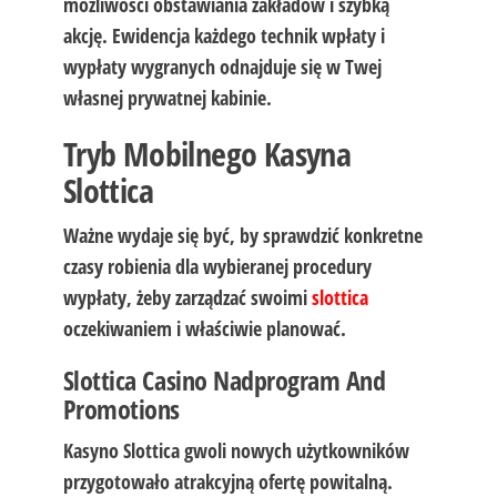
możliwości obstawiania zakładów i szybką
akcję. Ewidencja każdego technik wpłaty i
wypłaty wygranych odnajduje się w Twej
własnej prywatnej kabinie.
Tryb Mobilnego Kasyna
Slottica
Ważne wydaje się być, by sprawdzić konkretne
czasy robienia dla wybieranej procedury
wypłaty, żeby zarządzać swoimi
slottica
oczekiwaniem i właściwie planować.
Slottica Casino Nadprogram And
Promotions
Kasyno Slottica gwoli nowych użytkowników
przygotowało atrakcyjną ofertę powitalną.