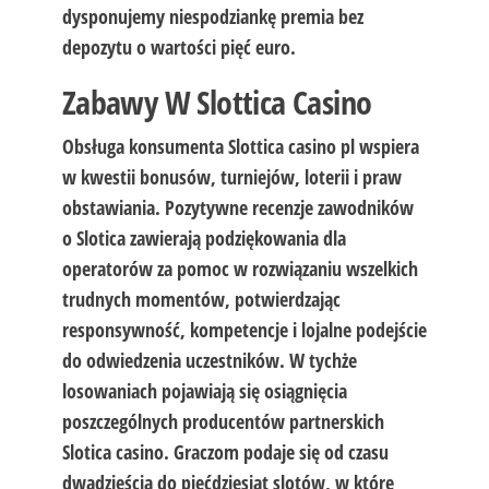
dysponujemy niespodziankę premia bez
depozytu o wartości pięć euro.
Zabawy W Slottica Casino
Obsługa konsumenta Slottica casino pl wspiera
w kwestii bonusów, turniejów, loterii i praw
obstawiania. Pozytywne recenzje zawodników
o Slotica zawierają podziękowania dla
operatorów za pomoc w rozwiązaniu wszelkich
trudnych momentów, potwierdzając
responsywność, kompetencje i lojalne podejście
do odwiedzenia uczestników. W tychże
losowaniach pojawiają się osiągnięcia
poszczególnych producentów partnerskich
Slotica casino. Graczom podaje się od czasu
dwadzieścia do pięćdziesiąt slotów, w które