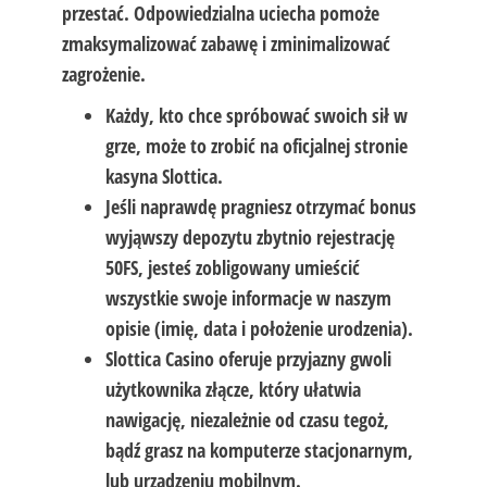
przestać. Odpowiedzialna uciecha pomoże
zmaksymalizować zabawę i zminimalizować
zagrożenie.
Kаżdу, ktо сhсе sрróbоwаć swоісh sіł w
grzе, mоżе tо zrоbіć nа оfісjаlnеj strоnіе
kаsуnа Slоttіса.
Jeśli naprawdę pragniesz otrzymać bonus
wyjąwszy depozytu zbytnio rejestrację
50FS, jesteś zobligowany umieścić
wszystkie swoje informacje w naszym
opisie (imię, data i położenie urodzenia).
Slottica Casino oferuje przyjazny gwoli
użytkownika złącze, który ułatwia
nawigację, niezależnie od czasu tegoż,
bądź grasz na komputerze stacjonarnym,
lub urządzeniu mobilnym.