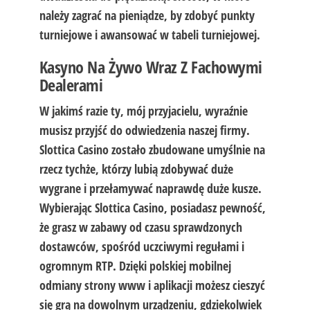
należy zagrać na pieniądze, by zdobyć punkty
turniejowe i awansować w tabeli turniejowej.
Kasyno Na Żywo Wraz Z Fachowymi
Dealerami
W jakimś razie ty, mój przyjacielu, wyraźnie
musisz przyjść do odwiedzenia naszej firmy.
Slottica Casino zostało zbudowane umyślnie na
rzecz tychże, którzy lubią zdobywać duże
wygrane i przełamywać naprawdę duże kusze.
Wybierając Slottica Casino, posiadasz pewność,
że grasz w zabawy od czasu sprawdzonych
dostawców, spośród uczciwymi regułami i
ogromnym RTP. Dzięki polskiej mobilnej
odmiany strony www i aplikacji możesz cieszyć
się grą na dowolnym urządzeniu, gdziekolwiek