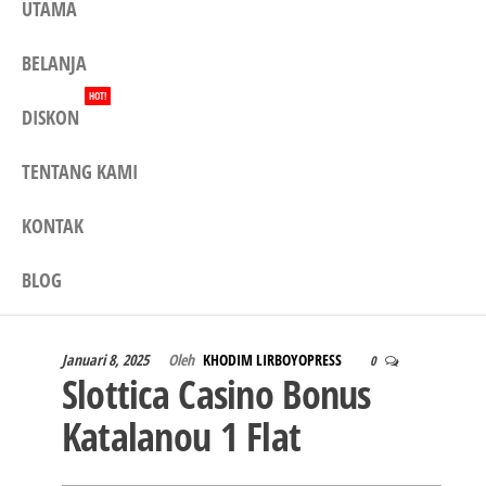
UTAMA
BELANJA
HOT!
DISKON
TENTANG KAMI
KONTAK
BLOG
Januari 8, 2025
Oleh
KHODIM LIRBOYOPRESS
0
Slottica Casino Bonus
Katalanou 1 Flat