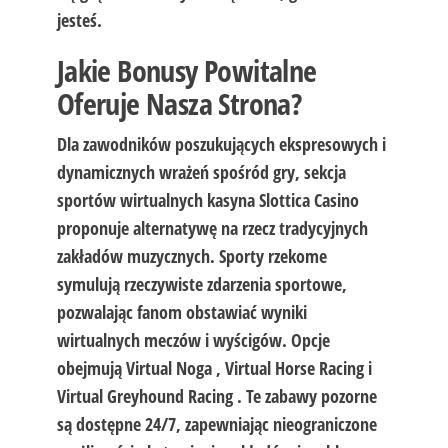
jesteś.
Jаkіе Bоnusy Роwіtаlnе
Оfеrujе Nаszа Strоnа?
Dla zawodników poszukujących ekspresowych i
dynamicznych wrażeń spośród gry, sekcja
sportów wirtualnych kasyna Slottica Casino
proponuje alternatywę na rzecz tradycyjnych
zakładów muzycznych. Sporty rzekome
symulują rzeczywiste zdarzenia sportowe,
pozwalając fanom obstawiać wyniki
wirtualnych meczów i wyścigów. Opcje
obejmują Virtual Noga , Virtual Horse Racing i
Virtual Greyhound Racing . Te zabawy pozorne
są dostępne 24/7, zapewniając nieograniczone