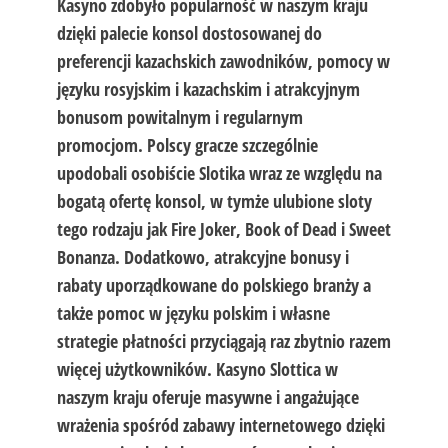
Kasyno zdobyło popularność w naszym kraju
dzięki palecie konsol dostosowanej do
preferencji kazachskich zawodników, pomocy w
języku rosyjskim i kazachskim i atrakcyjnym
bonusom powitalnym i regularnym
promocjom. Polscy gracze szczególnie
upodobali osobiście Slotika wraz ze względu na
bogatą ofertę konsol, w tymże ulubione sloty
tego rodzaju jak Fire Joker, Book of Dead i Sweet
Bonanza. Dodatkowo, atrakcyjne bonusy i
rabaty uporządkowane do polskiego branży a
także pomoc w języku polskim i własne
strategie płatności przyciągają raz zbytnio razem
więcej użytkowników. Kasyno Slottica w
naszym kraju oferuje masywne i angażujące
wrażenia spośród zabawy internetowego dzięki