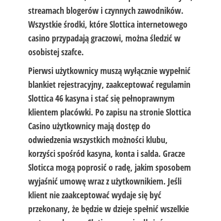
streamach blogerów i czynnych zawodników.
Wszystkie środki, które Slottica internetowego
casino przypadają graczowi, można śledzić w
osobistej szafce.
Pierwsi użytkownicy muszą wyłącznie wypełnić
blankiet rejestracyjny, zaakceptować regulamin
Slottica 46 kasyna i stać się pełnoprawnym
klientem placówki. Po zapisu na stronie Slottica
Casino użytkownicy mają dostęp do
odwiedzenia wszystkich możności klubu,
korzyści spośród kasyna, konta i salda. Gracze
Sloticca mogą poprosić o radę, jakim sposobem
wyjaśnić umowę wraz z użytkownikiem. Jeśli
klient nie zaakceptować wydaje się być
przekonany, że będzie w dzieje spełnić wszelkie